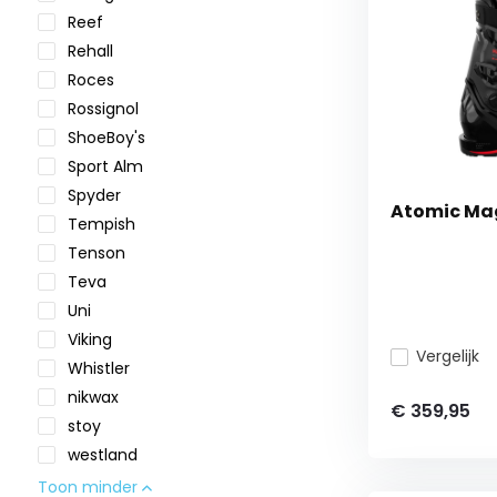
Reef
Rehall
Roces
Rossignol
ShoeBoy's
Sport Alm
Spyder
Atomic Ma
Tempish
Tenson
Teva
Uni
Viking
Vergelijk
Whistler
nikwax
€ 359,95
stoy
westland
Toon minder