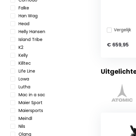
Comodo
Falke
Han Wag
Head
Vergelijk
Helly Hansen
Island Tribe
€ 659,95
K2
Kelly
Killtec
Uitgelicht
Life Line
Lowa
Lutha
Mac in a sac
Maier Sport
Maiersports
Meindl
Nils
Olang