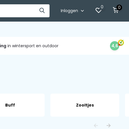
0
0
Inloggen
ing
in wintersport en outdoor
4,6
Buff
Zooltjes