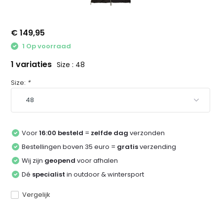
€ 149,95
1 Op voorraad
1 variaties
Size : 48
Size:
*
Voor
16:00 besteld
=
zelfde dag
verzonden
Bestellingen boven 35 euro =
gratis
verzending
Wij zijn
geopend
voor afhalen
Dé
specialist
in outdoor & wintersport
Vergelijk