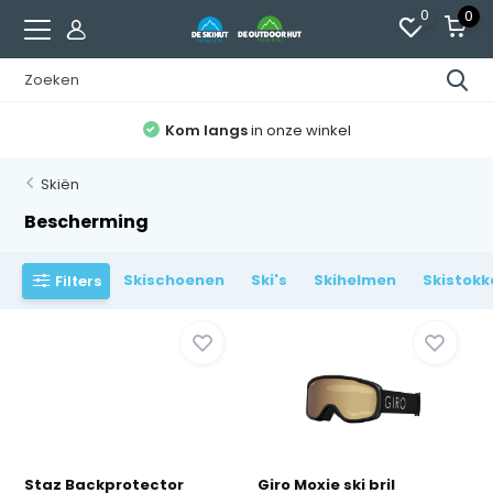
0
0
Kom langs
in onze winkel
Skiën
Bescherming
Skischoenen
Ski's
Skihelmen
Skistokk
Filters
Staz Backprotector
Giro Moxie ski bril