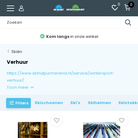
0
0
Kom langs
in onze winkel
Skiën
Verhuur
https://www.skihutpurmerend.nl/service/wintersport-
verhuur/
Toon meer
Skischoenen
Ski's
Skihelmen
Skistokk
Filters