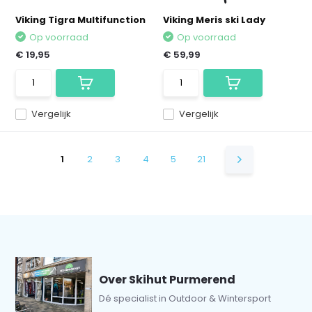
Viking Tigra Multifunction
Viking Meris ski Lady
Op voorraad
Op voorraad
€ 19,95
€ 59,99
Vergelijk
Vergelijk
1
2
3
4
5
21
Over Skihut Purmerend
Dé specialist in Outdoor & Wintersport