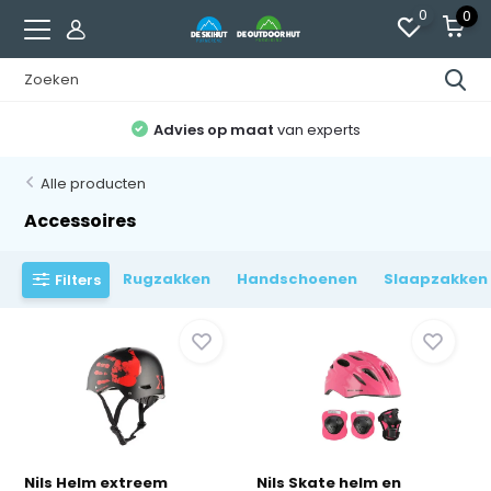
0
0
Advies op maat
van experts
Alle producten
Accessoires
Rugzakken
Handschoenen
Slaapzakken
Filters
Nils Helm extreem
Nils Skate helm en