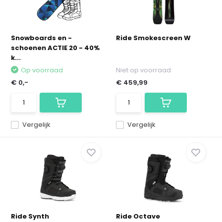
Snowboards en -
Ride Smokescreen W
schoenen ACTIE 20 - 40%
k...
Op voorraad
Niet op voorraad
€ 0,-
€ 459,99
Vergelijk
Vergelijk
Ride Synth
Ride Octave