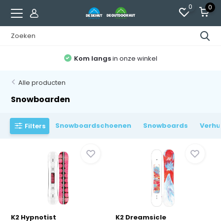
0
0
Advies op maat
van experts
Alle producten
Snowboarden
Snowboardschoenen
Snowboards
Verhu
Filters
K2 Hypnotist
K2 Dreamsicle