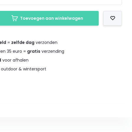
Toevoegen aan winkelwagen
eld
=
zelfde dag
verzonden
ven 35 euro =
gratis
verzending
d
voor afhalen
 outdoor & wintersport