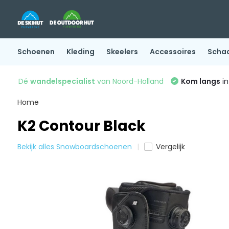
Schoenen
Kleding
Skeelers
Accessoires
Scha
Dé
wandelspecialist
van Noord-Holland
Kom langs
in
Home
K2 Contour Black
Bekijk alles Snowboardschoenen
Vergelijk