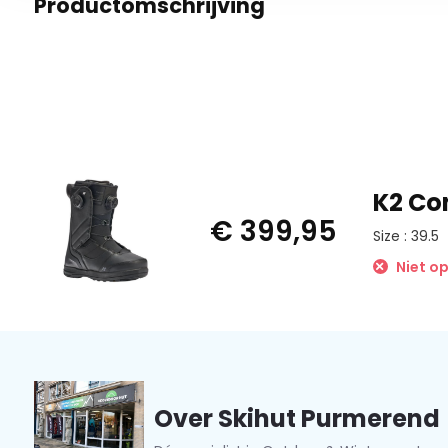
Productomschrijving
K2 Co
€ 399,95
Size : 39.5
Niet o
Over Skihut Purmerend