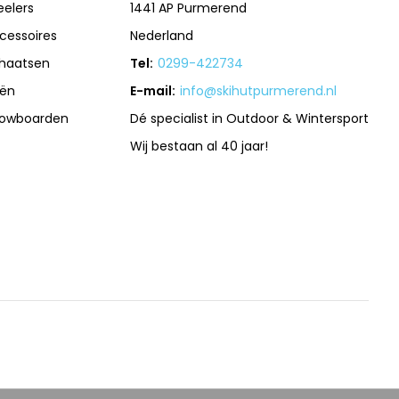
eelers
1441 AP Purmerend
cessoires
Nederland
haatsen
Tel:
0299-422734
iën
E-mail:
info@skihutpurmerend.nl
owboarden
Dé specialist in Outdoor & Wintersport
Wij bestaan al 40 jaar!