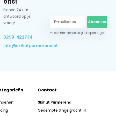
ons!
Binnen 24 uur
antwoord op je
Abonneer
vraag!
* Lees hier de wettelijke beperkingen
0299-422734
info@skihutpurmerend.nl
ategorieën
Contact
hoenen
Skihut Purmerend
eding
Gedempte Singelgracht 14