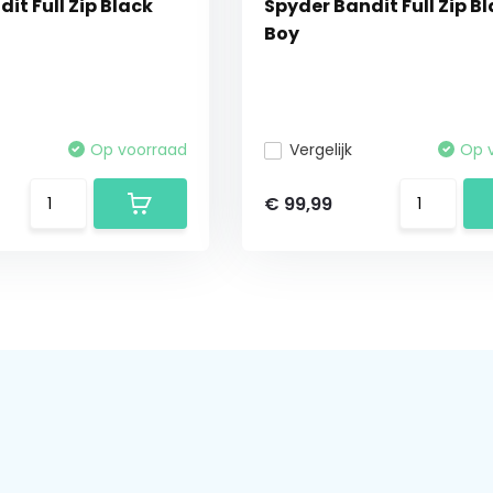
it Full Zip Black
Spyder Bandit Full Zip B
Boy
Op voorraad
Vergelijk
Op 
€ 99,99