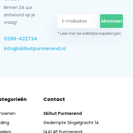
Binnen 24 uur
antwoord op je
Abonneer
vraag!
* Lees hier de wettelijke beperkingen
0299-422734
info@skihutpurmerend.nl
ategorieën
Contact
hoenen
Skihut Purmerend
eding
Gedempte Singelgracht 14
eelers
1441 AP Purmerend