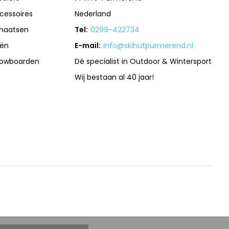
cessoires
Nederland
haatsen
Tel:
0299-422734
iën
E-mail:
info@skihutpurmerend.nl
owboarden
Dé specialist in Outdoor & Wintersport
Wij bestaan al 40 jaar!