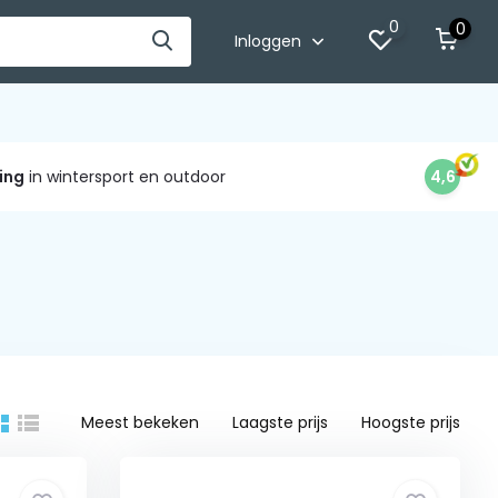
0
0
Inloggen
ing
in wintersport en outdoor
4,6
Meest bekeken
Laagste prijs
Hoogste prijs