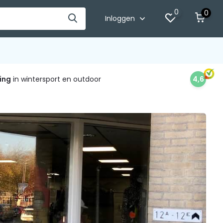
0
0
Inloggen
ing
in wintersport en outdoor
4,6