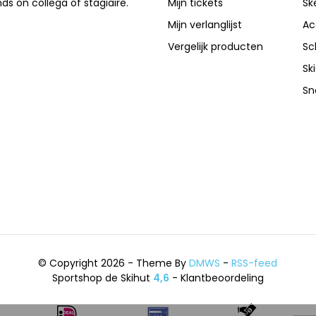
nds on collega of stagiaire.
Mijn tickets
Sk
Mijn verlanglijst
Ac
Vergelijk producten
Sc
Sk
Sn
© Copyright 2026 - Theme By
DMWS
-
RSS-feed
Sportshop de Skihut
4,6
- Klantbeoordeling