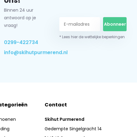
ons!
Binnen 24 uur
antwoord op je
Abonneer
vraag!
* Lees hier de wettelijke beperkingen
0299-422734
info@skihutpurmerend.nl
ategorieën
Contact
hoenen
Skihut Purmerend
eding
Gedempte Singelgracht 14