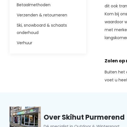
Betaalmethoden
dit ook tra
Kom bij ons
Verzenden & retourneren
waardoor w
Ski, snowboard & schaats
met merken 
onderhoud
langskomen
Verhuur
Zolen op
Buiten het 
voet u heef
Over Skihut Purmerend
Dé specialist in Outdoor & Wintersport