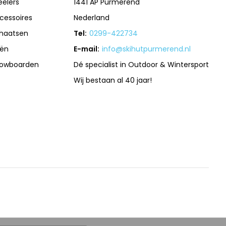
eelers
1441 AP Purmerend
cessoires
Nederland
haatsen
Tel:
0299-422734
iën
E-mail:
info@skihutpurmerend.nl
owboarden
Dé specialist in Outdoor & Wintersport
Wij bestaan al 40 jaar!