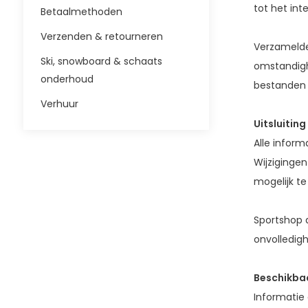
tot het int
Betaalmethoden
Verzenden & retourneren
Verzamelde
Ski, snowboard & schaats
omstandigh
onderhoud
bestanden t
Verhuur
Uitsluitin
Alle inform
Wijziginge
mogelijk te 
Sportshop 
onvolledig
Beschikba
Informatie