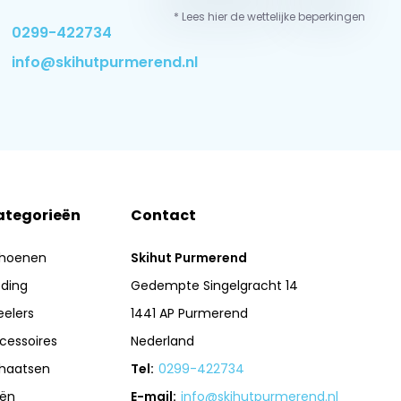
* Lees hier de wettelijke beperkingen
0299-422734
info@skihutpurmerend.nl
ategorieën
Contact
hoenen
Skihut Purmerend
eding
Gedempte Singelgracht 14
eelers
1441 AP Purmerend
cessoires
Nederland
haatsen
Tel:
0299-422734
iën
E-mail:
info@skihutpurmerend.nl