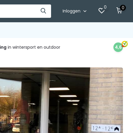
0
0
Inloggen
ing
in wintersport en outdoor
4,6