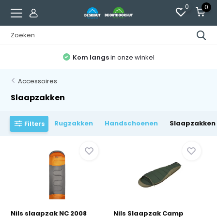
0
0
Kom langs
in onze winkel
Accessoires
Slaapzakken
Rugzakken
Handschoenen
Slaapzakken
Filters
Nils slaapzak NC 2008
Nils Slaapzak Camp