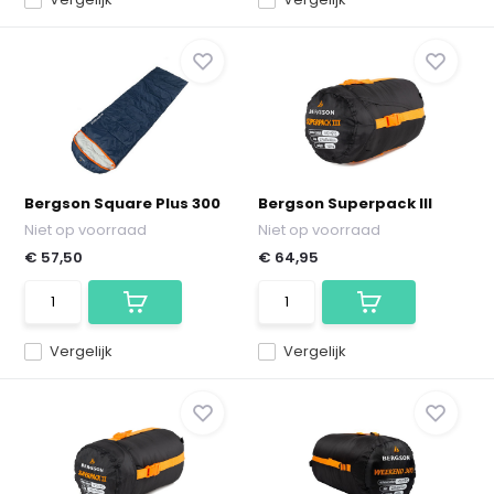
Bergson Square Plus 300
Bergson Superpack III
Niet op voorraad
Niet op voorraad
€ 57,50
€ 64,95
Vergelijk
Vergelijk