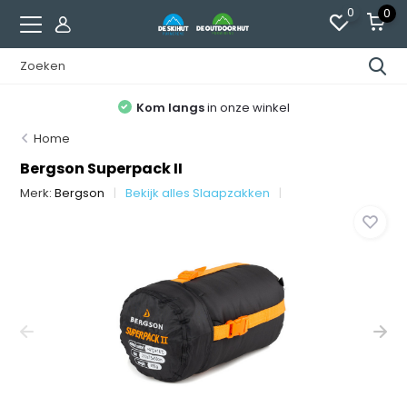
0
0
Kom langs
in onze winkel
Home
Bergson Superpack II
Merk:
Bergson
Bekijk alles Slaapzakken