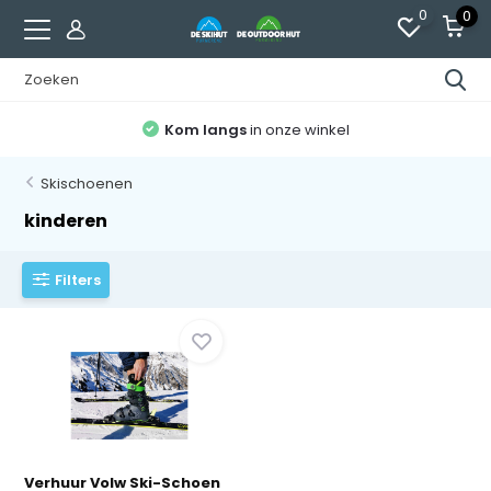
0
0
Kom langs
in onze winkel
Skischoenen
kinderen
Filters
Verhuur Volw Ski-Schoen