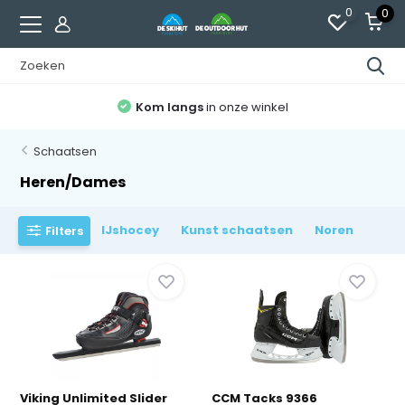
0
0
Kom langs
in onze winkel
Schaatsen
Heren/Dames
IJshocey
Kunst schaatsen
Noren
Filters
Viking Unlimited Slider
CCM Tacks 9366