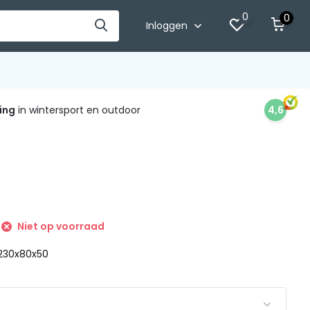
0
0
Inloggen
ing
in wintersport en outdoor
4,6
Niet op voorraad
: 230x80x50