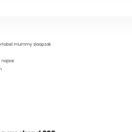
fortabel mummy slaapzak
 najaar
n