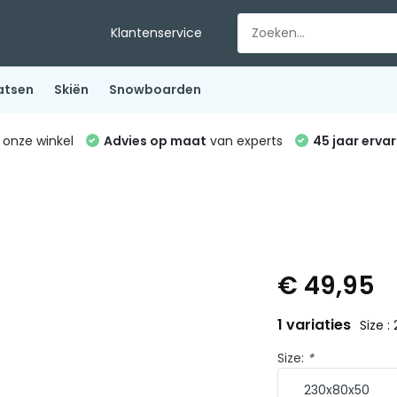
Klantenservice
atsen
Skiën
Snowboarden
 onze winkel
Advies op maat
van experts
45 jaar ervar
€ 49,95
1 variaties
Size 
Size:
*