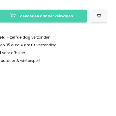
Toevoegen aan winkelwagen
eld
=
zelfde dag
verzonden
ven 35 euro =
gratis
verzending
d
voor afhalen
 outdoor & wintersport