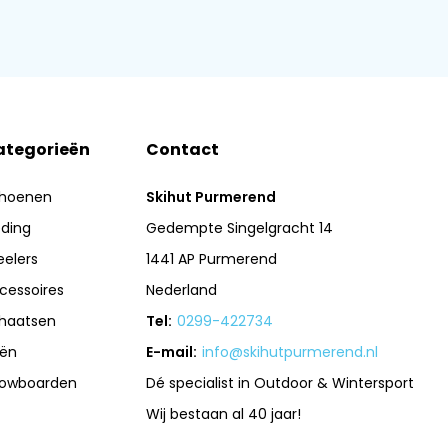
ategorieën
Contact
hoenen
Skihut Purmerend
eding
Gedempte Singelgracht 14
eelers
1441 AP Purmerend
cessoires
Nederland
haatsen
Tel:
0299-422734
iën
E-mail:
info@skihutpurmerend.nl
owboarden
Dé specialist in Outdoor & Wintersport
Wij bestaan al 40 jaar!