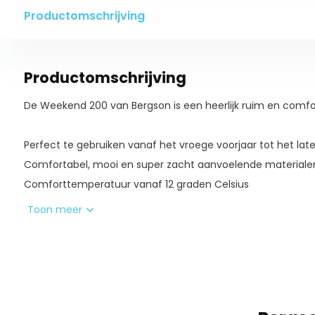
Productomschrijving
Productomschrijving
De Weekend 200 van Bergson is een heerlijk ruim en com
Perfect te gebruiken vanaf het vroege voorjaar tot het late
Comfortabel, mooi en super zacht aanvoelende materiale
Comforttemperatuur vanaf 12 graden Celsius
Extreme temperatuur tot -1 graden Celsius
Toon meer
Maat: 230 x 80 x 50 cm
Extreme/Comfort: -1C / 12 C
Gewicht: ± 1250