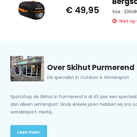
Bergs
€ 49,95
Size : 230x
Niet op
Over Skihut Purmerend
Dé specialist in Outdoor & Wintersport
Sportshop de Skihut in Purmerend is al 45 jaar een speciaa
dan alleen wintersport. Sinds enkele jaren hebben wij ons 
wandelsport. Hierbij...
Lees meer