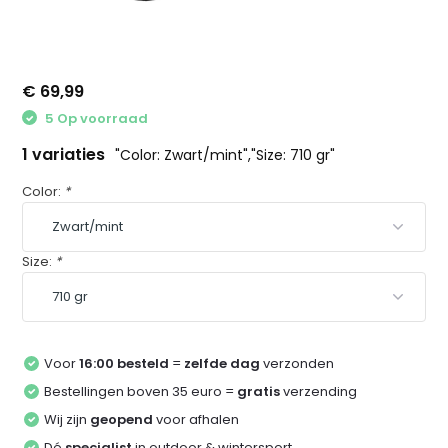
€ 69,99
5 Op voorraad
1 variaties
"Color: Zwart/mint","Size: 710 gr"
Color:
*
Size:
*
Voor
16:00 besteld
=
zelfde dag
verzonden
Bestellingen boven 35 euro =
gratis
verzending
Wij zijn
geopend
voor afhalen
Dé
specialist
in outdoor & wintersport