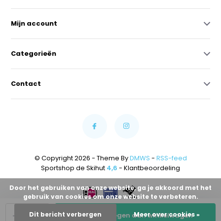
Mijn account
Categorieën
Contact
© Copyright 2026 - Theme By
DMWS
-
RSS-feed
Sportshop de Skihut
4,6
- Klantbeoordeling
Door het gebruiken van onze website, ga je akkoord met het
gebruik van cookies om onze website te verbeteren.
-
+
Dit bericht verbergen
Meer over cookies »
Toevoegen aan winkelwagen