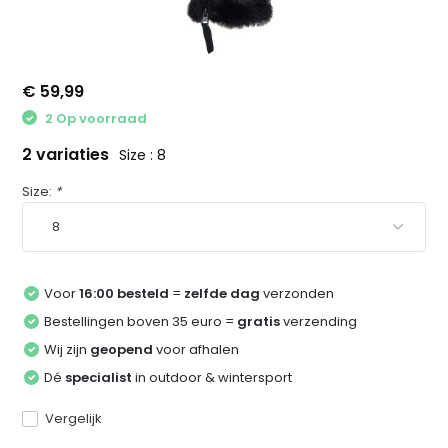
€ 59,99
2 Op voorraad
2 variaties
Size : 8
Size:
*
Voor
16:00 besteld
=
zelfde dag
verzonden
Bestellingen boven 35 euro =
gratis
verzending
Wij zijn
geopend
voor afhalen
Dé
specialist
in outdoor & wintersport
Vergelijk