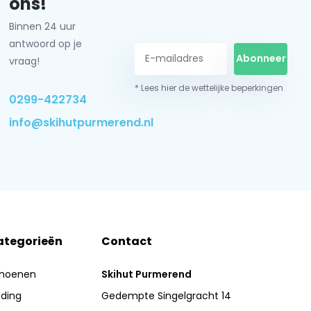
ons!
Binnen 24 uur
antwoord op je
Abonneer
vraag!
* Lees hier de wettelijke beperkingen
0299-422734
info@skihutpurmerend.nl
ategorieën
Contact
hoenen
Skihut Purmerend
eding
Gedempte Singelgracht 14