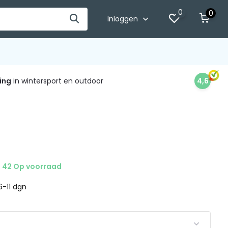
0
0
Inloggen
ing
in wintersport en outdoor
4,6
42 Op voorraad
 6-11 dgn