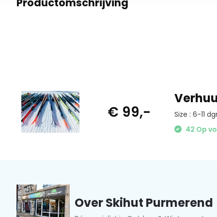
Productomschrijving
Verhuur
€ 99,-
Size : 6-11 dg
42 Op v
Over Skihut Purmerend