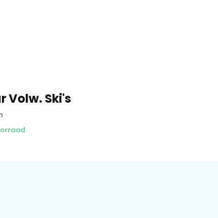
 Volw. Ski's
n
oorraad