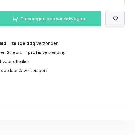
Toevoegen aan winkelwagen
eld
=
zelfde dag
verzonden
ven 35 euro =
gratis
verzending
d
voor afhalen
 outdoor & wintersport