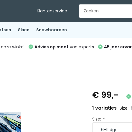
Klantenservice
atsen
Skiën
Snowboarden
 onze winkel
Advies op maat
van experts
45 jaar ervar
€ 99,-
1 variaties
Size :
Size:
*