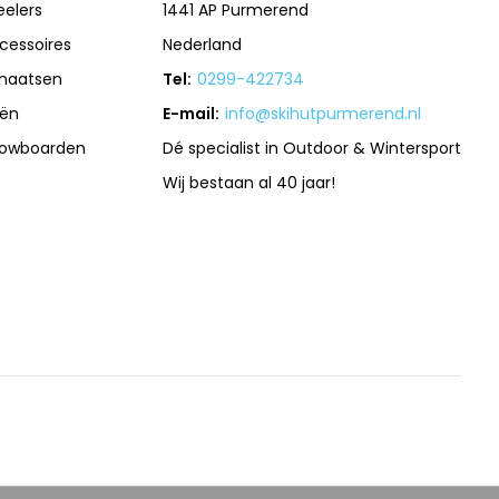
eelers
1441 AP Purmerend
cessoires
Nederland
haatsen
Tel:
0299-422734
iën
E-mail:
info@skihutpurmerend.nl
owboarden
Dé specialist in Outdoor & Wintersport
Wij bestaan al 40 jaar!