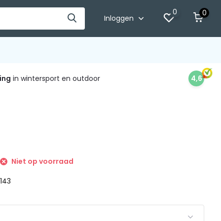
0
0
Inloggen
ing
in wintersport en outdoor
4,6
Niet op voorraad
 143