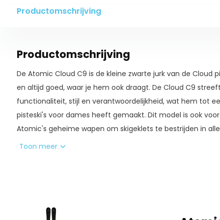
Productomschrijving
Productomschrijving
De Atomic Cloud C9 is de kleine zwarte jurk van de Cloud pi
en altijd goed, waar je hem ook draagt. De Cloud C9 streef
functionaliteit, stijl en verantwoordelijkheid, wat hem tot 
pisteski's voor dames heeft gemaakt. Dit model is ook voor
Atomic's geheime wapen om skigeklets te bestrijden in all
voor solide, zelfverzekerde bochten en moeiteloze glijding.
Toon meer