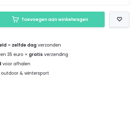
Toevoegen aan winkelwagen
eld
=
zelfde dag
verzonden
ven 35 euro =
gratis
verzending
d
voor afhalen
 outdoor & wintersport