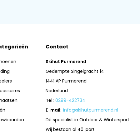
ategorieën
Contact
hoenen
Skihut Purmerend
eding
Gedempte Singelgracht 14
eelers
1441 AP Purmerend
cessoires
Nederland
haatsen
Tel:
0299-422734
iën
E-mail:
info@skihutpurmerend.nl
owboarden
Dé specialist in Outdoor & Wintersport
Wij bestaan al 40 jaar!