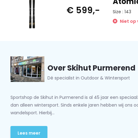
Atomic
€ 599,-
Size : 143
Niet op
Over Skihut Purmerend
Dé specialist in Outdoor & Wintersport
Sportshop de Skihut in Purmerend is al 45 jaar een speciaa
dan alleen wintersport. Sinds enkele jaren hebben wij ons 
wandelsport. Hierbij...
Lees meer