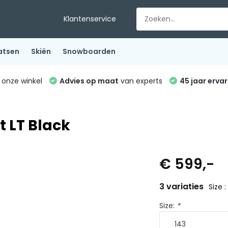
Klantenservice
atsen
Skiën
Snowboarden
 onze winkel
Advies op maat
van experts
45 jaar ervar
t LT Black
€ 599,-
3 variaties
Size :
Size:
*