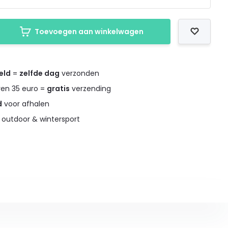
Toevoegen aan winkelwagen
eld
=
zelfde dag
verzonden
ven 35 euro =
gratis
verzending
d
voor afhalen
 outdoor & wintersport