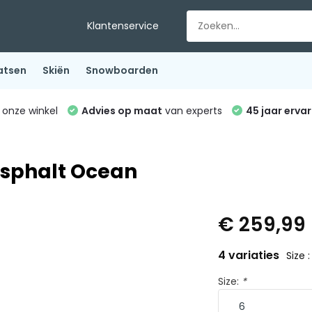
Klantenservice
atsen
Skiën
Snowboarden
 onze winkel
Advies op maat
van experts
45 jaar ervar
Asphalt Ocean
€ 259,99
4 variaties
Size :
Size:
*