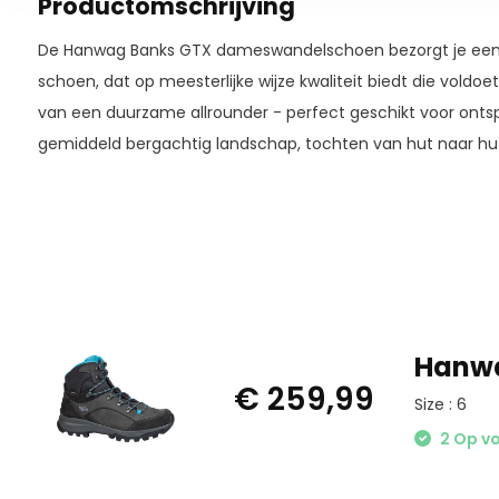
Productomschrijving
De Hanwag Banks GTX dameswandelschoen bezorgt je een z
schoen, dat op meesterlijke wijze kwaliteit biedt die voldo
van een duurzame allrounder - perfect geschikt voor ont
gemiddeld bergachtig landschap, tochten van hut naar hu
Hanwa
€ 259,99
Size : 6
2 Op v