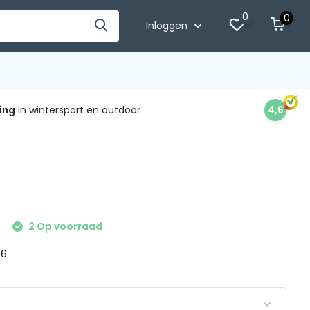
0
0
Inloggen
ing
in wintersport en outdoor
4,6
2 Op voorraad
 6