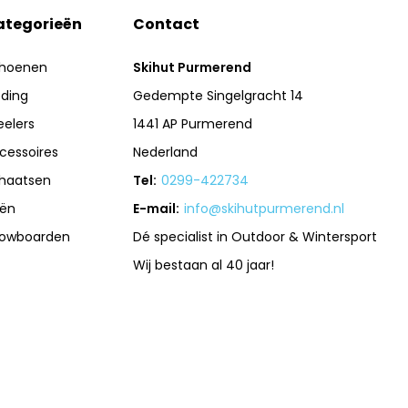
ategorieën
Contact
hoenen
Skihut Purmerend
eding
Gedempte Singelgracht 14
eelers
1441 AP Purmerend
cessoires
Nederland
haatsen
Tel:
0299-422734
iën
E-mail:
info@skihutpurmerend.nl
owboarden
Dé specialist in Outdoor & Wintersport
Wij bestaan al 40 jaar!