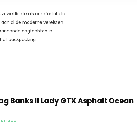
owel lichte als comfortabele
et aan al de moderne vereisten
spannende dagtochten in
t of backpacking.
g Banks II Lady GTX Asphalt Ocean
oorraad