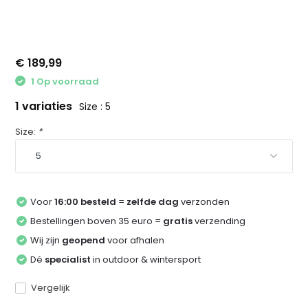
€ 189,99
1 Op voorraad
1 variaties
Size : 5
Size:
*
Voor
16:00 besteld
=
zelfde dag
verzonden
Bestellingen boven 35 euro =
gratis
verzending
Wij zijn
geopend
voor afhalen
Dé
specialist
in outdoor & wintersport
Vergelijk