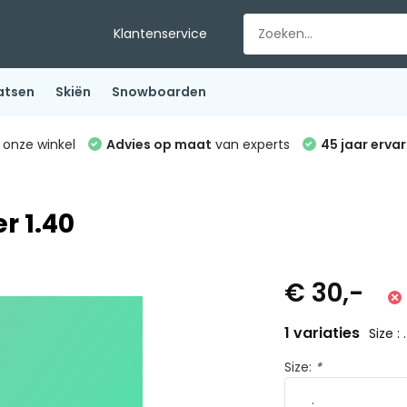
Klantenservice
atsen
Skiën
Snowboarden
 onze winkel
Advies op maat
van experts
45 jaar ervar
r 1.40
€ 30,-
1 variaties
Size : .
Size:
*