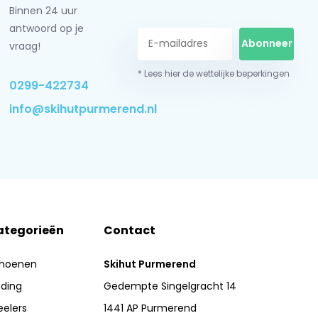
Binnen 24 uur
antwoord op je
Abonneer
vraag!
* Lees hier de wettelijke beperkingen
0299-422734
info@skihutpurmerend.nl
ategorieën
Contact
hoenen
Skihut Purmerend
eding
Gedempte Singelgracht 14
eelers
1441 AP Purmerend