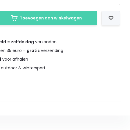
Toevoegen aan winkelwagen
eld
=
zelfde dag
verzonden
ven 35 euro =
gratis
verzending
d
voor afhalen
 outdoor & wintersport