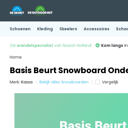
Schoenen
Kleding
Skeelers
Accessoires
Scha
Dé
wandelspecialist
van Noord-Holland
Kom langs
in
Home
Basis Beurt Snowboard Onde
Merk:
Kassa
Bekijk alles Snowboarden
Vergelijk