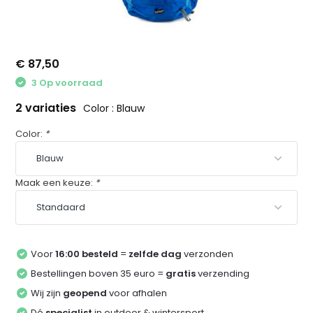
€ 87,50
3 Op voorraad
2 variaties
Color : Blauw
Color:
*
Maak een keuze:
*
Voor
16:00 besteld
=
zelfde dag
verzonden
Bestellingen boven 35 euro =
gratis
verzending
Wij zijn
geopend
voor afhalen
Dé
specialist
in outdoor & wintersport