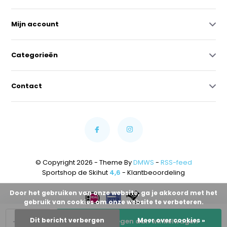
Mijn account
Categorieën
Contact
© Copyright 2026 - Theme By
DMWS
-
RSS-feed
Sportshop de Skihut
4,6
- Klantbeoordeling
Door het gebruiken van onze website, ga je akkoord met het
gebruik van cookies om onze website te verbeteren.
-
+
Dit bericht verbergen
Meer over cookies »
Toevoegen aan winkelwagen