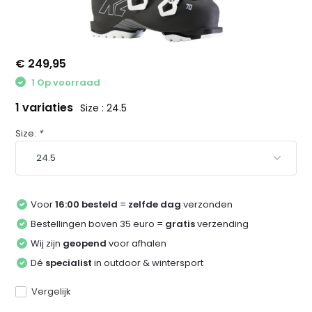
€ 249,95
1 Op voorraad
1 variaties
Size : 24.5
Size:
*
Voor
16:00 besteld
=
zelfde dag
verzonden
Bestellingen boven 35 euro =
gratis
verzending
Wij zijn
geopend
voor afhalen
Dé
specialist
in outdoor & wintersport
Vergelijk