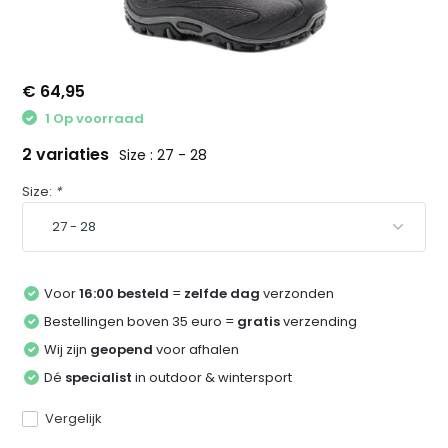
€ 64,95
1 Op voorraad
2 variaties
Size : 27 - 28
Size:
*
Voor
16:00 besteld
=
zelfde dag
verzonden
Bestellingen boven 35 euro =
gratis
verzending
Wij zijn
geopend
voor afhalen
Dé
specialist
in outdoor & wintersport
Vergelijk