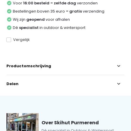
Voor
16:00 besteld
=
zelfde dag
verzonden
Bestellingen boven 35 euro =
gratis
verzending
Wij zijn
geopend
voor afhalen
Dé
specialist
in outdoor & wintersport
Vergelijk
Productomschrijving
Delen
Over Skihut Purmerend
Dé specialist in Outdoor & Wintersport