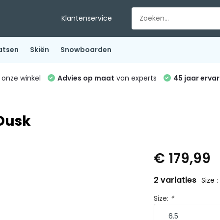
Klantenservice
atsen
Skiën
Snowboarden
 onze winkel
Advies op maat
van experts
45 jaar ervar
 Dusk
€ 179,99
2 variaties
Size :
Size:
*