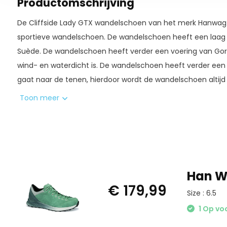
Productomschrijving
De Cliffside Lady GTX wandelschoen van het merk Hanwag 
sportieve wandelschoen. De wandelschoen heeft een laag
Suède. De wandelschoen heeft verder een voering van Go
wind- en waterdicht is. De wandelschoen heeft verder een v
gaat naar de tenen, hierdoor wordt de wandelschoen alti
voor optimaal comfort. Als laatste heeft de wandelschoen e
Toon meer
met beschermende TPU-folie en een zool met een zacht
is perfect voor een wandeling of makkelijkere dagtochten
zit in categorie A voor wandelschoenen.
Han Wa
€ 179,99
Size : 6.5
1 Op vo