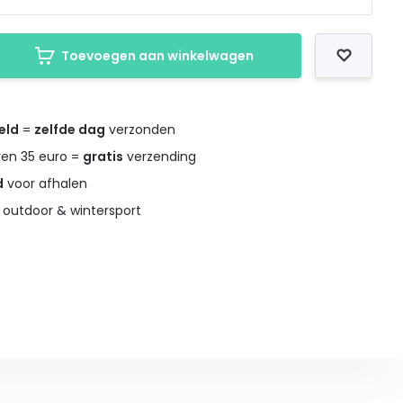
Toevoegen aan winkelwagen
eld
=
zelfde dag
verzonden
ven 35 euro =
gratis
verzending
d
voor afhalen
 outdoor & wintersport