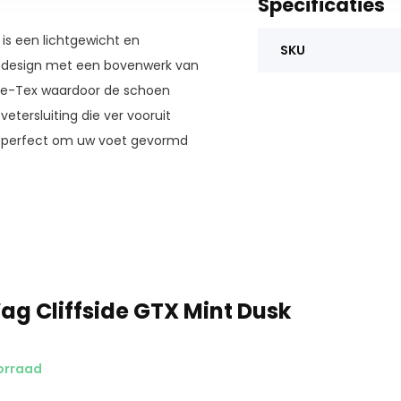
Specificaties
is een lichtgewicht en
SKU
 design met een bovenwerk van
re-Tex waardoor de schoen
etersluiting die ver vooruit
jd perfect om uw voet gevormd
en gripvriendelijke buitenzool
e demping. Deze wandelschoen
 op een berg. De wandelschoen
g Cliffside GTX Mint Dusk
orraad