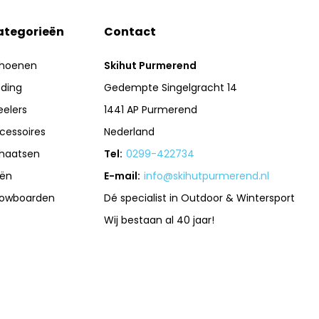
ategorieën
Contact
hoenen
Skihut Purmerend
eding
Gedempte Singelgracht 14
eelers
1441 AP Purmerend
cessoires
Nederland
haatsen
Tel:
0299-422734
iën
E-mail:
info@skihutpurmerend.nl
owboarden
Dé specialist in Outdoor & Wintersport
Wij bestaan al 40 jaar!