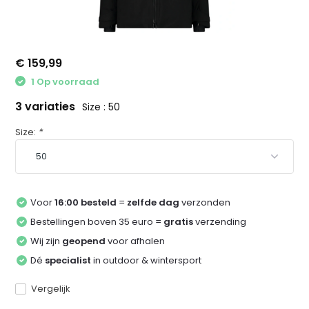
€ 159,99
1 Op voorraad
3 variaties
Size : 50
Size:
*
Voor
16:00 besteld
=
zelfde dag
verzonden
Bestellingen boven 35 euro =
gratis
verzending
Wij zijn
geopend
voor afhalen
Dé
specialist
in outdoor & wintersport
Vergelijk