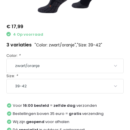
€ 17,99
4 Op voorraad
3 variaties
"Color: zwart/oranje","Size: 39-42"
Color:
*
Size:
*
Voor
16:00 besteld
=
zelfde dag
verzonden
Bestellingen boven 35 euro =
gratis
verzending
Wij zijn
geopend
voor afhalen
Dé
specialist
in outdoor & wintersport