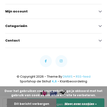
Mijn account
Categorieën
Contact
© Copyright 2026 - Theme By
DMWS
-
RSS-feed
Sportshop de Skihut
4,6
- Klantbeoordeling
Door het gebruiken van onze website, ga je akkoord met het
gebruik van cookies om onze website te verbeteren.
-
+
Dit bericht verbergen
Meer over cookies »
Toevoegen aan winkelwagen