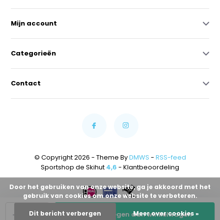
Mijn account
Categorieën
Contact
© Copyright 2026 - Theme By
DMWS
-
RSS-feed
Sportshop de Skihut
4,6
- Klantbeoordeling
Door het gebruiken van onze website, ga je akkoord met het
gebruik van cookies om onze website te verbeteren.
-
+
Dit bericht verbergen
Meer over cookies »
Toevoegen aan winkelwagen