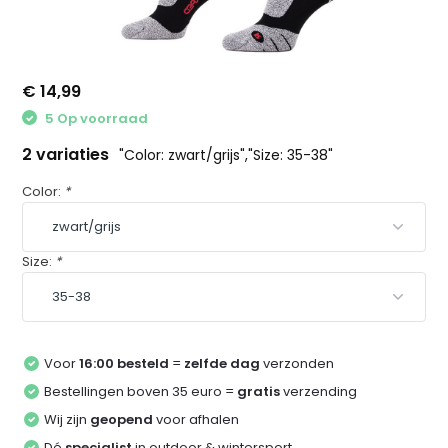
€ 14,99
5 Op voorraad
2 variaties
"Color: zwart/grijs","Size: 35-38"
Color:
*
Size:
*
Voor
16:00 besteld
=
zelfde dag
verzonden
Bestellingen boven 35 euro =
gratis
verzending
Wij zijn
geopend
voor afhalen
Dé
specialist
in outdoor & wintersport