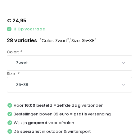
€ 24,95
3 Op voorraad
28 variaties
"Color: Zwart","Size: 35-38"
Color:
*
Size:
*
Voor
16:00 besteld
=
zelfde dag
verzonden
Bestellingen boven 35 euro =
gratis
verzending
Wij zijn
geopend
voor afhalen
Dé
specialist
in outdoor & wintersport