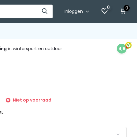
0
0
Inloggen
ing
in wintersport en outdoor
4,6
Niet op voorraad
XL