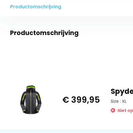
Productomschrijving
Productomschrijving
Spyde
€ 399,95
Size : XL
Niet o