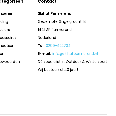
ategorieën
Contact
hoenen
Skihut Purmerend
eding
Gedempte Singelgracht 14
eelers
1441 AP Purmerend
cessoires
Nederland
haatsen
Tel:
0299-422734
iën
E-mail:
info@skihutpurmerend.nl
owboarden
Dé specialist in Outdoor & Wintersport
Wij bestaan al 40 jaar!