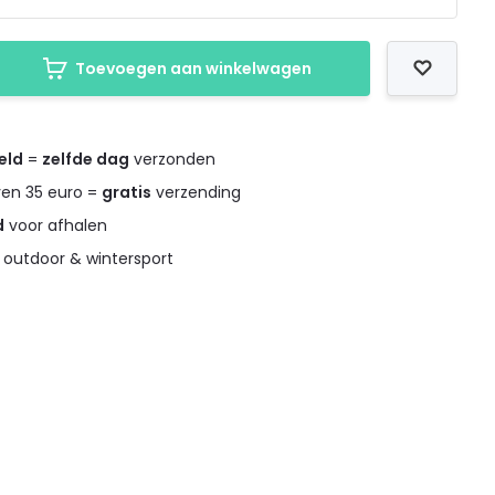
Toevoegen aan winkelwagen
eld
=
zelfde dag
verzonden
ven 35 euro =
gratis
verzending
d
voor afhalen
 outdoor & wintersport