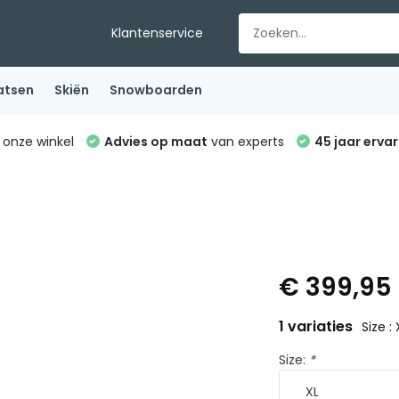
Klantenservice
atsen
Skiën
Snowboarden
 onze winkel
Advies op maat
van experts
45 jaar ervar
€ 399,95
1 variaties
Size : 
Size:
*