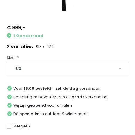
€ 999,-
1 Op voorraad
2 variaties
Size : 172
Size:
*
Voor
16:00 besteld
=
zelfde dag
verzonden
Bestellingen boven 35 euro =
gratis
verzending
Wij zijn
geopend
voor afhalen
Dé
specialist
in outdoor & wintersport
Vergelijk