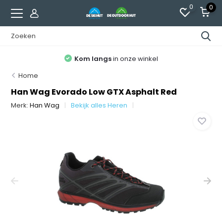
0
0
Kom langs
in onze winkel
Home
Han Wag Evorado Low GTX Asphalt Red
Merk:
Han Wag
Bekijk alles Heren