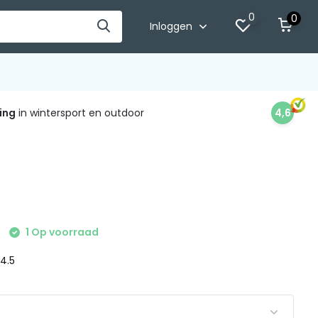
0
0
Inloggen
ing
in wintersport en outdoor
4,6
1 Op voorraad
 4.5