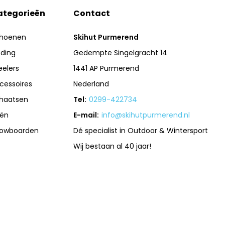
ategorieën
Contact
hoenen
Skihut Purmerend
eding
Gedempte Singelgracht 14
eelers
1441 AP Purmerend
cessoires
Nederland
haatsen
Tel:
0299-422734
iën
E-mail:
info@skihutpurmerend.nl
owboarden
Dé specialist in Outdoor & Wintersport
Wij bestaan al 40 jaar!