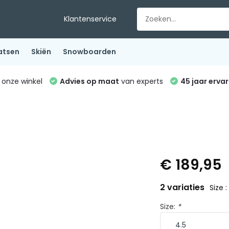
Klantenservice
atsen
Skiën
Snowboarden
 onze winkel
Advies op maat
van experts
45 jaar ervar
€ 189,95
2 variaties
Size :
Size:
*