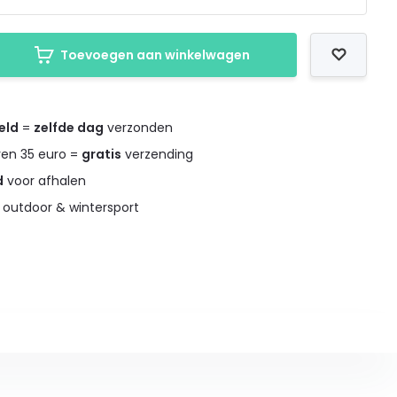
Toevoegen aan winkelwagen
eld
=
zelfde dag
verzonden
ven 35 euro =
gratis
verzending
d
voor afhalen
 outdoor & wintersport