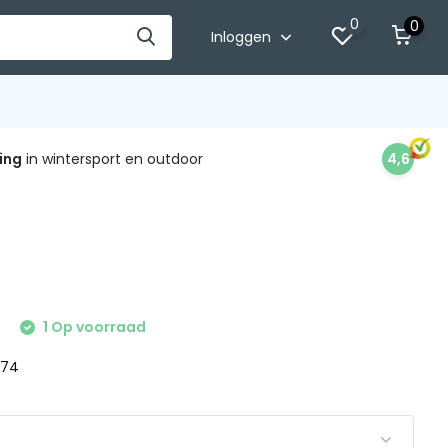
0
0
Inloggen
ing
in wintersport en outdoor
4,6
5
1 Op voorraad
 174