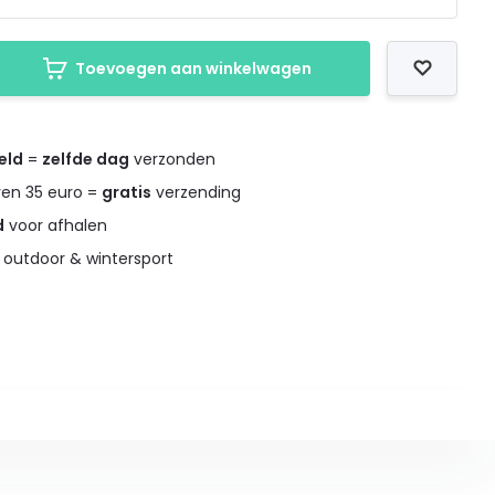
Toevoegen aan winkelwagen
eld
=
zelfde dag
verzonden
ven 35 euro =
gratis
verzending
d
voor afhalen
 outdoor & wintersport