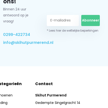
ons!
Binnen 24 uur
antwoord op je
Abonneer
vraag!
* Lees hier de wettelijke beperkingen
0299-422734
info@skihutpurmerend.nl
ategorieën
Contact
hoenen
Skihut Purmerend
eding
Gedempte Singelgracht 14