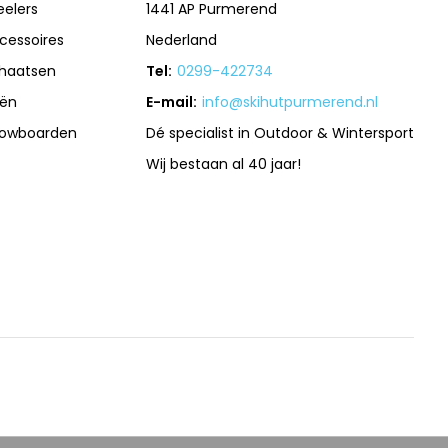
eelers
1441 AP Purmerend
cessoires
Nederland
haatsen
Tel:
0299-422734
iën
E-mail:
info@skihutpurmerend.nl
owboarden
Dé specialist in Outdoor & Wintersport
Wij bestaan al 40 jaar!