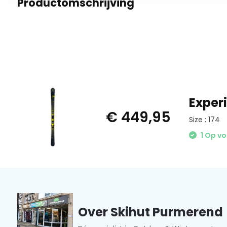
Productomschrijving
Exper
€ 449,95
Size : 174
1 Op v
Over Skihut Purmerend