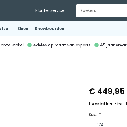
Klantenservice
atsen
Skiën
Snowboarden
 onze winkel
Advies op maat
van experts
45 jaar ervar
€ 449,9
1 variaties
Size :
Size:
*