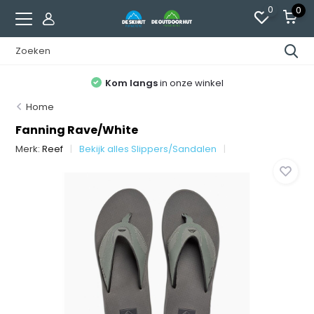
0
0
Kom langs
in onze winkel
Home
Fanning Rave/White
Merk:
Reef
Bekijk alles Slippers/Sandalen