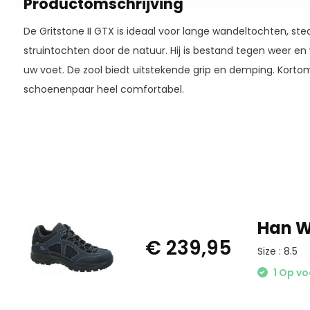
Productomschrijving
De Gritstone II GTX is ideaal voor lange wandeltochten, sted
struintochten door de natuur. Hij is bestand tegen weer en
uw voet. De zool biedt uitstekende grip en demping. Kortom
schoenenpaar heel comfortabel.
Han W
€ 239,95
Size : 8.5
1 Op v