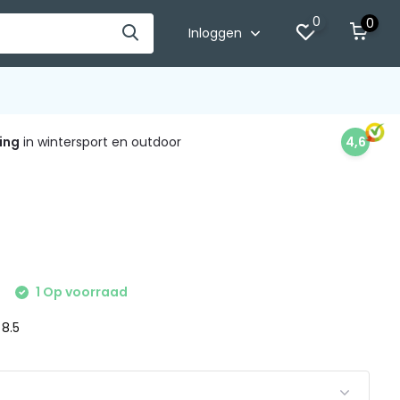
0
0
Inloggen
ing
in wintersport en outdoor
4,6
1 Op voorraad
 8.5