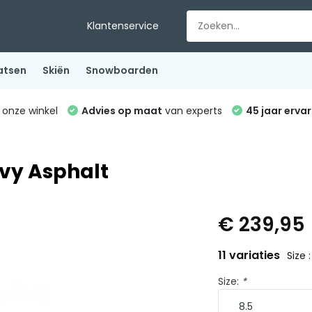
Klantenservice
atsen
Skiën
Snowboarden
 onze winkel
Advies op maat
van experts
45 jaar ervar
avy Asphalt
€ 239,95
11 variaties
Size :
Size:
*