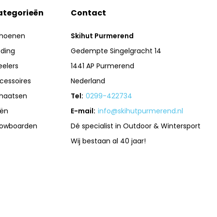
ategorieën
Contact
hoenen
Skihut Purmerend
eding
Gedempte Singelgracht 14
eelers
1441 AP Purmerend
cessoires
Nederland
haatsen
Tel:
0299-422734
iën
E-mail:
info@skihutpurmerend.nl
owboarden
Dé specialist in Outdoor & Wintersport
Wij bestaan al 40 jaar!