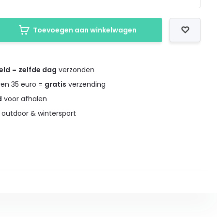
Toevoegen aan winkelwagen
eld
=
zelfde dag
verzonden
ven 35 euro =
gratis
verzending
d
voor afhalen
 outdoor & wintersport