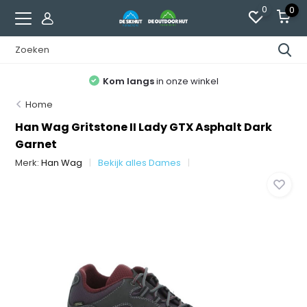
0
0
Kom langs
in onze winkel
Home
Han Wag Gritstone II Lady GTX Asphalt Dark
Garnet
Merk:
Han Wag
Bekijk alles Dames