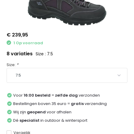
€ 239,95
1 Op voorraad
8 variaties
Size : 7.5
Size:
*
Voor
16:00 besteld
=
zelfde dag
verzonden
Bestellingen boven 35 euro =
gratis
verzending
Wij zijn
geopend
voor afhalen
Dé
specialist
in outdoor & wintersport
Vergelijk