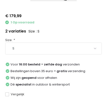
€ 179,99
1 Op voorraad
2 variaties
Size : S
Size:
*
Voor
16:00 besteld
=
zelfde dag
verzonden
Bestellingen boven 35 euro =
gratis
verzending
Wij zijn
geopend
voor afhalen
Dé
specialist
in outdoor & wintersport
Vergelijk