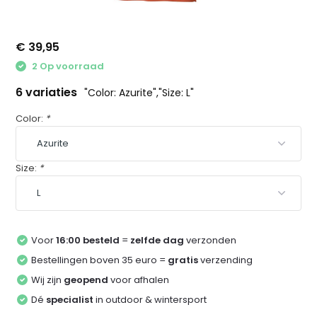
€ 39,95
2 Op voorraad
6 variaties
"Color: Azurite","Size: L"
Color:
*
Size:
*
Voor
16:00 besteld
=
zelfde dag
verzonden
Bestellingen boven 35 euro =
gratis
verzending
Wij zijn
geopend
voor afhalen
Dé
specialist
in outdoor & wintersport