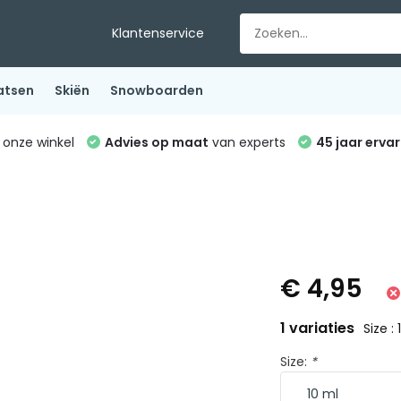
Klantenservice
atsen
Skiën
Snowboarden
 onze winkel
Advies op maat
van experts
45 jaar ervar
l
€ 4,95
1 variaties
Size :
Size:
*