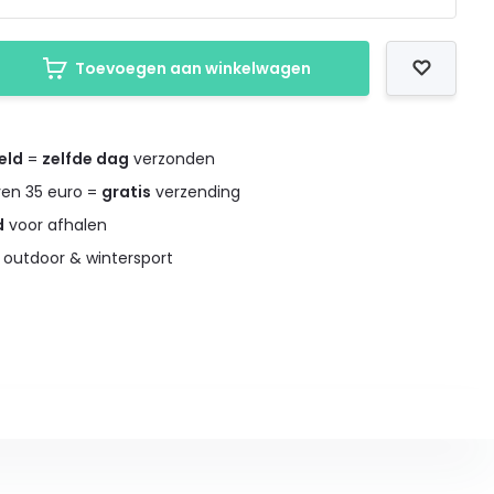
Toevoegen aan winkelwagen
eld
=
zelfde dag
verzonden
ven 35 euro =
gratis
verzending
d
voor afhalen
 outdoor & wintersport