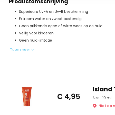
Productomschrijving
Superieure Uv-A en Uv-B bescherming
Extreem water en zweet bestendig
Geen prikkende ogen of witte waas op de huid
Veilig voor kinderen
Geen huid-irritatie
Dermatologisch goedgekeurd
Toon meer
Beschermt de huid ook in het water
Uv-B 50 keer de natuurlijke huidbescherming tegen 
Uv-A optimale bescherming tegen huidveroudering ve
Huidvriendelijk en dermatologisch getest.
Island 
€ 4,95
Size : 10 ml
Niet op 