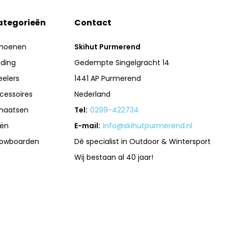
ategorieën
Contact
hoenen
Skihut Purmerend
eding
Gedempte Singelgracht 14
eelers
1441 AP Purmerend
cessoires
Nederland
haatsen
Tel:
0299-422734
iën
E-mail:
info@skihutpurmerend.nl
owboarden
Dé specialist in Outdoor & Wintersport
Wij bestaan al 40 jaar!