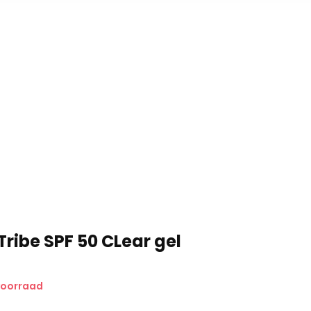
zonnebrand.
roorzaakt door de zon.
Tribe SPF 50 CLear gel
voorraad