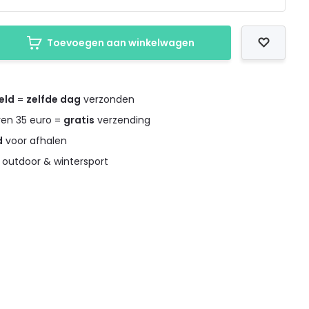
Toevoegen aan winkelwagen
eld
=
zelfde dag
verzonden
ven 35 euro =
gratis
verzending
d
voor afhalen
 outdoor & wintersport