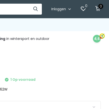
0
0
Inloggen
ing
in wintersport en outdoor
4,6
5
1 Op voorraad
 162W