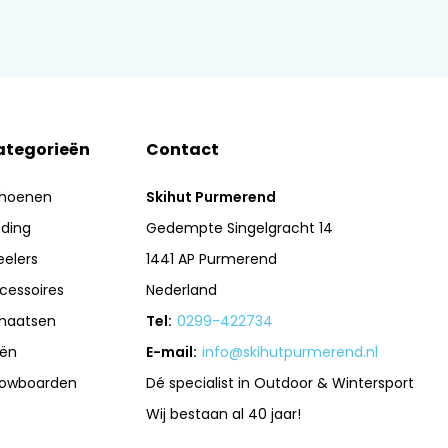
ategorieën
Contact
hoenen
Skihut Purmerend
eding
Gedempte Singelgracht 14
eelers
1441 AP Purmerend
cessoires
Nederland
haatsen
Tel:
0299-422734
iën
E-mail:
info@skihutpurmerend.nl
owboarden
Dé specialist in Outdoor & Wintersport
Wij bestaan al 40 jaar!