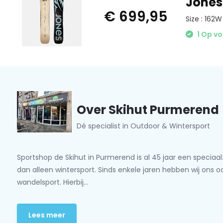
Jones
€ 699,95
Size : 162W
1 Op v
Over Skihut Purmerend
Dé specialist in Outdoor & Wintersport
Sportshop de Skihut in Purmerend is al 45 jaar een speciaa
dan alleen wintersport. Sinds enkele jaren hebben wij ons 
wandelsport. Hierbij...
Lees meer