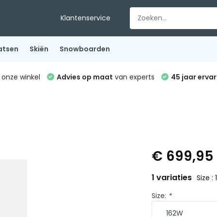
Klantenservice
atsen
Skiën
Snowboarden
 onze winkel
Advies op maat
van experts
45 jaar ervar
€ 699,9
1 variaties
Size :
Size:
*