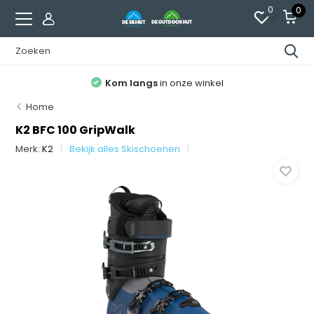
0
0
Kom langs
in onze winkel
Home
K2 BFC 100 GripWalk
Merk:
K2
Bekijk alles Skischoenen