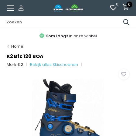
0
0
Kom langs
in onze winkel
Home
K2 Bfc 120 BOA
Merk:
K2
Bekijk alles Skischoenen