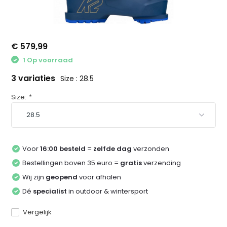
€ 579,99
1 Op voorraad
3 variaties
Size : 28.5
Size:
*
Voor
16:00 besteld
=
zelfde dag
verzonden
Bestellingen boven 35 euro =
gratis
verzending
Wij zijn
geopend
voor afhalen
Dé
specialist
in outdoor & wintersport
Vergelijk