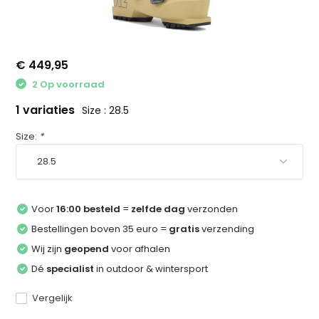
€ 449,95
2 Op voorraad
1 variaties
Size : 28.5
Size:
*
Voor
16:00 besteld
=
zelfde dag
verzonden
Bestellingen boven 35 euro =
gratis
verzending
Wij zijn
geopend
voor afhalen
Dé
specialist
in outdoor & wintersport
Vergelijk