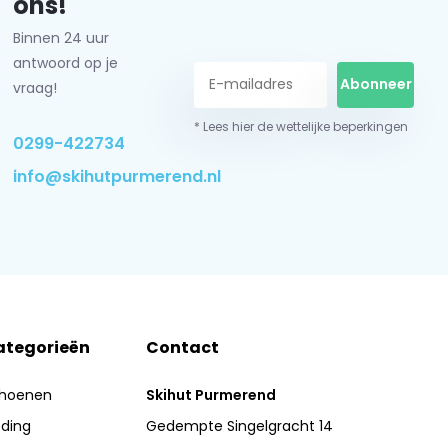
ons!
Binnen 24 uur
antwoord op je
Abonneer
vraag!
* Lees hier de wettelijke beperkingen
0299-422734
info@skihutpurmerend.nl
ategorieën
Contact
hoenen
Skihut Purmerend
eding
Gedempte Singelgracht 14