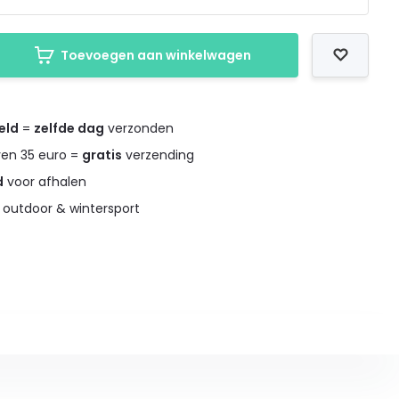
Toevoegen aan winkelwagen
eld
=
zelfde dag
verzonden
ven 35 euro =
gratis
verzending
d
voor afhalen
 outdoor & wintersport