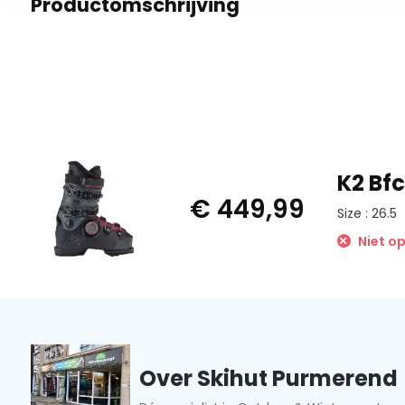
Productomschrijving
K2 Bf
€ 449,99
Size : 26.5
Niet o
Over Skihut Purmerend