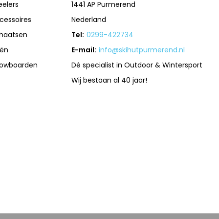
eelers
1441 AP Purmerend
cessoires
Nederland
haatsen
Tel:
0299-422734
iën
E-mail:
info@skihutpurmerend.nl
owboarden
Dé specialist in Outdoor & Wintersport
Wij bestaan al 40 jaar!