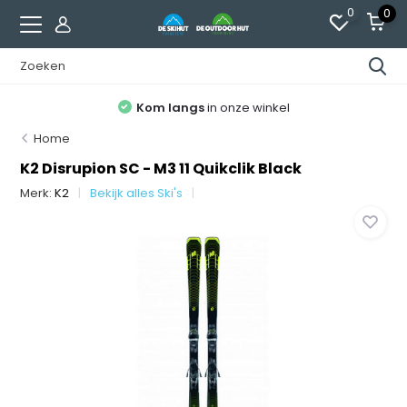
0
0
Kom langs
in onze winkel
Home
K2 Disrupion SC - M3 11 Quikclik Black
Merk:
K2
Bekijk alles Ski's