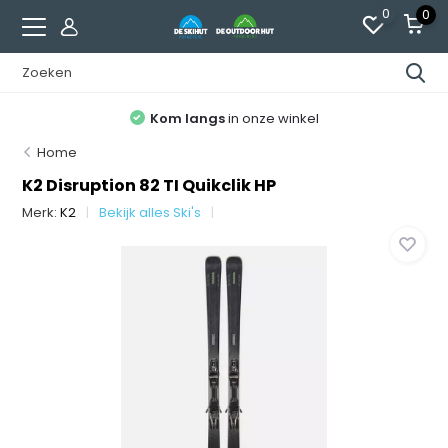
0
0
Kom langs
in onze winkel
Home
K2 Disruption 82 TI Quikclik HP
Merk:
K2
Bekijk alles Ski's