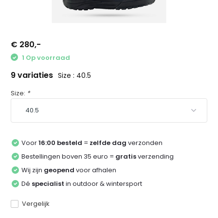
€ 280,-
1 Op voorraad
9 variaties
Size : 40.5
Size:
*
Voor
16:00 besteld
=
zelfde dag
verzonden
Bestellingen boven 35 euro =
gratis
verzending
Wij zijn
geopend
voor afhalen
Dé
specialist
in outdoor & wintersport
Vergelijk